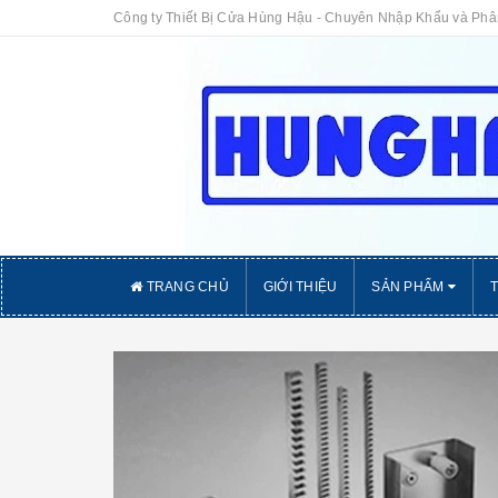
Công ty Thiết Bị Cửa Hùng Hậu - Chuyên Nhập Khẩu và Ph
TRANG CHỦ
GIỚI THIỆU
SẢN PHẨM