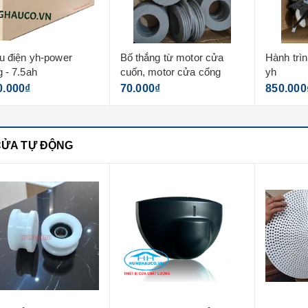
u điện yh-power
Bố thắng từ motor cửa
Hành trì
 - 7.5ah
cuốn, motor cửa cổng
yh
0.000₫
70.000₫
850.000
CỬA TỰ ĐỘNG