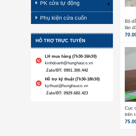
PK cửa tự động
Phụ kiện cửa cuốn
Bộ phụ kiện puly cửa trượt
Bộ dẫ
xếp lớp telescopic - size
lăn 
nhỏ
680.000₫
70.0
HỖ TRỢ TRỰC TUYẾN
LH mua hàng (7h30-16h30)
kinhdoanh@hunghauco.vn
Zalo/ĐT: 0901.300.442
Hỗ trợ kỹ thuật (7h30-18h30)
kythuat@hunghauco.vn
Zalo/ĐT: 0929.682.423
Bánh xe ray v gắn âm -
Cục c
loại bắn vít
trên 
140.000₫
75.0