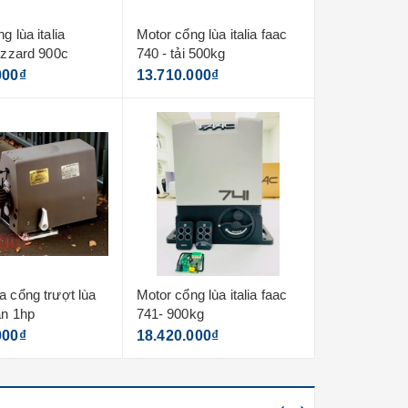
g lùa italia
Motor cổng lùa italia faac
Motor cổng lù
izzard 900c
740 - tải 500kg
844er
000₫
13.710.000₫
29.230.000
a cổng trượt lùa
Motor cổng lùa italia faac
Motor cổng t
an 1hp
741- 900kg
nghiệp vag 1 
2500kg
000₫
18.420.000₫
38.500.000