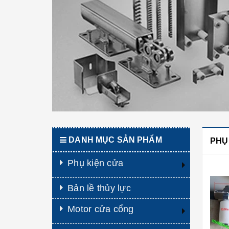
DANH MỤC SẢN PHẨM
PHỤ
Phụ kiện cửa
Bản lề thủy lực
Motor cửa cổng