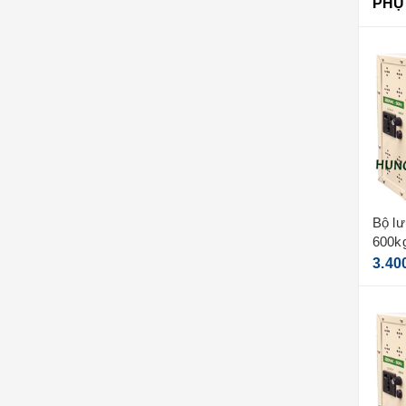
PHỤ
Motor cửa cuốn jg 600kg (
Bộ lư
motor+ lắc + 2 remote)
600kg
6.160.000₫
3.40