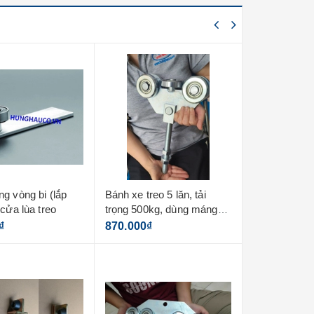
g vòng bi (lắp
Bánh xe treo 5 lăn, tải
Máng treo d
cửa lùa treo
trọng 500kg, dùng máng
3m
5mm
₫
870.000₫
1.480.000₫