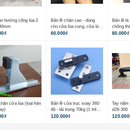
n hướng cổng lùa 2
Bản lề chân cao - dùng
Bản lề l
d30mm
cho cửa lùa cong, cửa lùa
chống th
vuông góc
00₫
60.000₫
80.000₫
hặn cửa lùa (loại hàn
Bản lề cửa trục xoay 360
Tay nắm 
ray)
độ - tải trọng 70kg (1 trên +
d28-300
1 dưới)
00₫
120.000₫
120.000