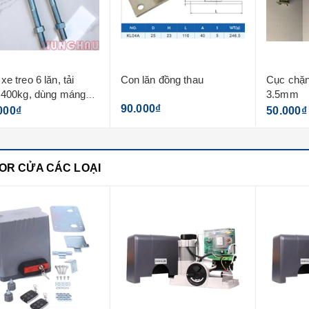
xe treo 6 lăn, tải
Con lăn đồng thau
Cục chặn
 400kg, dùng máng
3.5mm
mm
90.000₫
000₫
50.000₫
OR CỬA CÁC LOẠI