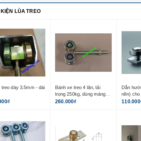
 KIỆN LÙA TREO
treo dày 3.5mm - dài
Bánh xe treo 4 lăn, tải
Dẫn hướn
trọng 250kg, dùng máng
nền) cho 
3.5mm
000₫
260.000₫
110.000