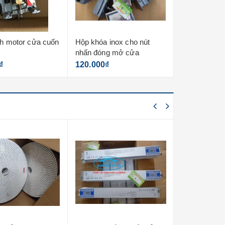
nh motor cửa cuốn
Hộp khóa inox cho nút
Bo mạch cửa
nhấn đóng mở cửa
liền austdoor
₫
120.000₫
1.950.000₫