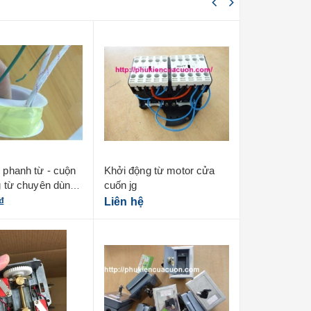
 phanh từ - cuộn
Khởi động từ motor cửa
Bộ điều khiể
g từ chuyên dùng
cuốn jg
tấm liền mas
r cửa cuốn
₫
Liên hệ
2.850.000₫