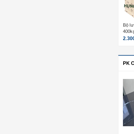
Motor cửa cuốn jg 800kg
Bộ lư
(motor + lắc + remote)
400kg
7.720.000₫
2.30
PK 