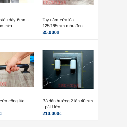
á siêu dày 6mm -
Tay nắm cửa lùa
Bánh xe đôi 
áo cửa
125/195mm màu đen
chạy ray u80 
35.000₫
550.000₫
cửa cổng lùa
Bộ dẫn hướng 2 lăn 40mm
Bánh xe đơn 
- pát l lớn
chạy ray u80 
₫
210.000₫
290.000₫