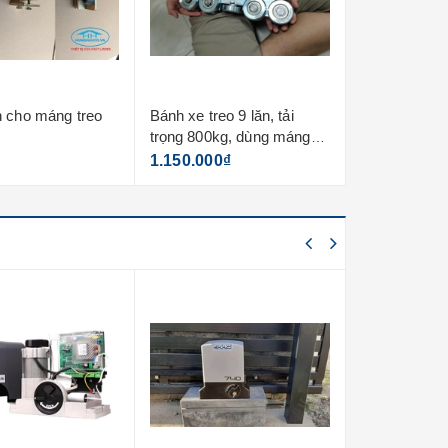
 cho máng treo
Bánh xe treo 9 lăn, tải
Nắp bịt đầu 
trọng 800kg, dùng máng
5mm
5mm
1.150.000₫
90.000₫