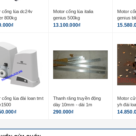
 cổng lùa dc24v
Motor cổng lùa italia
Motor cổn
er 800kg
genius 500kg
genius bl
0.000₫
13.100.000₫
15.580.
 cổng lùa đài loan tmt
Thanh răng truyền động
Motor cử
y1500
dày 10mm - dài 1m
yh đài lo
50.000₫
290.000₫
14.850.