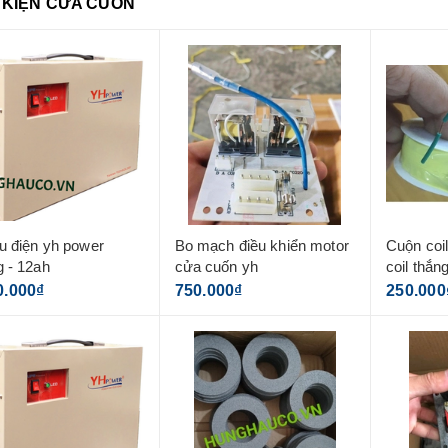
 KIỆN CỬA CUỐN
u điện yh power
Bo mạch điều khiển motor
Cuộn coil
 - 12ah
cửa cuốn yh
coil thắn
cho moto
0.000₫
750.000₫
250.000