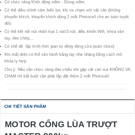
Có chức năng Khởi động mềm - Dừng mềm.
Có thể điều chỉnh cảm biến lực khi va chạm với vật cản (không
khuyến khích, khuyến khích dùng 2 mắt Photocell cho an toàn tuyệt
đối)
Có thể kết nối nút nhấn loại 1 nút/3 nút, điều khiển Wifi, khóa vân
tay, đèn chớp,...
Có chế độ lập trình thời gian tự động đóng cửa (auto close)
Khi mất điện có thể vận hành bằng tay nhẹ nhàng bằng cách mở
khóa ly hợp.
Chú ý: Nếu cần chức năng đảo chiều khi gặp vật cản mà KHÔNG VA
CHẠM thì bắt buột cần phải lắp đặt thêm 2 mắt Photocell.
CHI TIẾT SẢN PHẨM
MOTOR CỔNG LÙA TRƯỢT