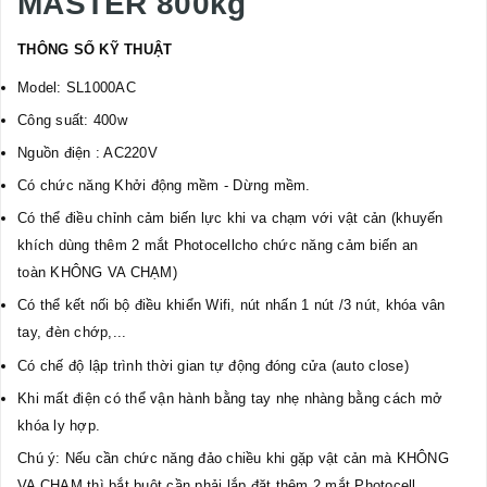
MASTER 800kg
THÔNG SỐ KỸ THUẬT
Model: SL1000AC
Công suất: 400w
Nguồn điện : AC220V
Có chức năng Khởi động mềm - Dừng mềm.
Có thể điều chỉnh cảm biến lực khi va chạm với vật cản (khuyến
khích dùng thêm 2 mắt Photocellcho chức năng cảm biến an
toàn KHÔNG VA CHẠM)
Có thể kết nối bộ điều khiển Wifi, nút nhấn 1 nút /3 nút, khóa vân
tay, đèn chớp,...
Có chế độ lập trình thời gian tự động đóng cửa (auto close)
Khi mất điện có thể vận hành bằng tay nhẹ nhàng bằng cách mở
khóa ly hợp.
Chú ý: Nếu cần chức năng đảo chiều khi gặp vật cản mà KHÔNG
VA CHẠM thì bắt buột cần phải lắp đặt thêm 2 mắt Photocell.