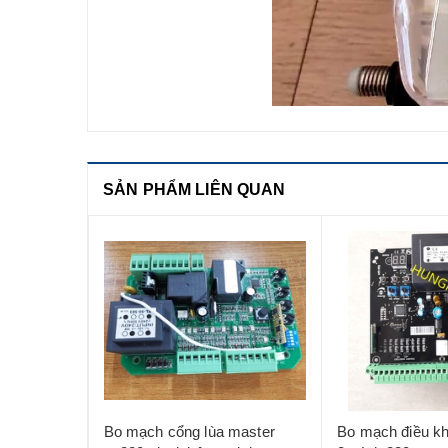
SẢN PHẨM LIÊN QUAN
ac220v
Bo mạch cổng lùa master
Bo mạch điều k