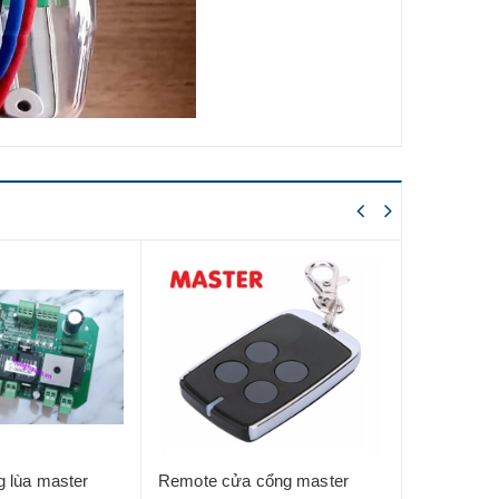
 lùa master
Remote cửa cổng master
Remote để