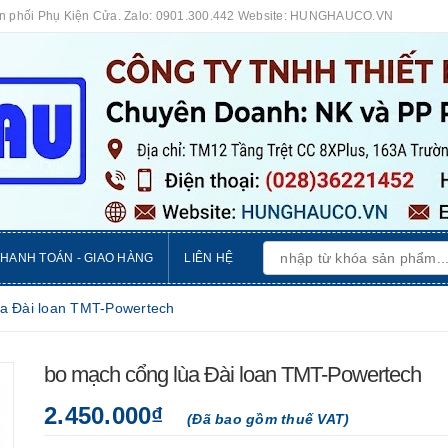
ân phối Phụ Kiện Cửa. Zalo: 0901.300.442 Website: HUNGHAUCO.VN
THANH TOÁN - GIAO HÀNG
LIÊN HỆ
a Đài loan TMT-Powertech
bo mạch cổng lùa Đài loan TMT-Powertech
2.450.000₫
(Đã bao gồm thuế VAT)