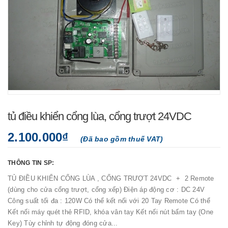
tủ điều khiển cổng lùa, cổng trượt 24VDC
2.100.000₫
(Đã bao gồm thuế VAT)
THÔNG TIN SP:
TỦ ĐIỀU KHIỂN CỔNG LÙA , CỔNG TRƯỢT 24VDC + 2 Remote
(dùng cho cửa cổng trượt, cổng xếp) Điện áp động cơ : DC 24V
Công suất tối đa : 120W Có thể kết nối với 20 Tay Remote Có thể
Kết nối máy quét thẻ RFID, khóa vân tay Kết nối nút bấm tay (One
Key) Tùy chỉnh tự động đóng cửa...