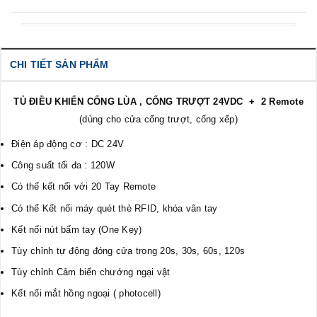
CHI TIẾT SẢN PHẨM
TỦ ĐIỀU KHIỂN CỔNG LÙA , CỔNG TRƯỢT 24VDC + 2 Remote
(dùng cho cửa cổng trượt, cổng xếp)
Điện áp động cơ : DC 24V
Công suất tối đa : 120W
Có thể kết nối với 20 Tay Remote
Có thể Kết nối máy quét thẻ RFID, khóa vân tay
Kết nối nút bấm tay (One Key)
Tùy chỉnh tự động đóng cửa trong 20s, 30s, 60s, 120s
Tùy chỉnh Cảm biến chướng ngại vật
Kết nối mắt hồng ngoại ( photocell)