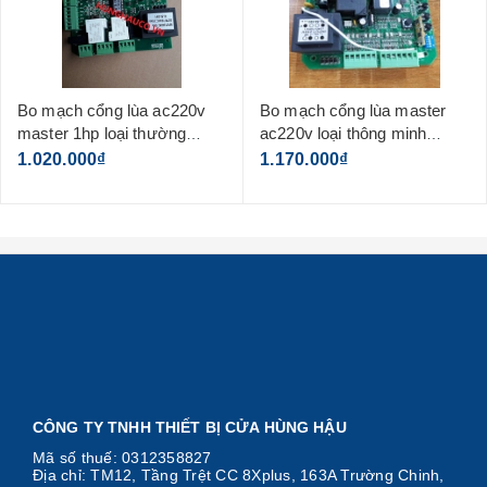
Bo mạch cổng lùa ac220v
Bo mạch cổng lùa master
master 1hp loại thường
ac220v loại thông minh
(không kèm remote)
(không kèm remote)
1.020.000₫
1.170.000₫
CÔNG TY TNHH THIẾT BỊ CỬA HÙNG HẬU
Mã số thuế: 0312358827
Địa chỉ: TM12, Tầng Trệt CC 8Xplus, 163A Trường Chinh,